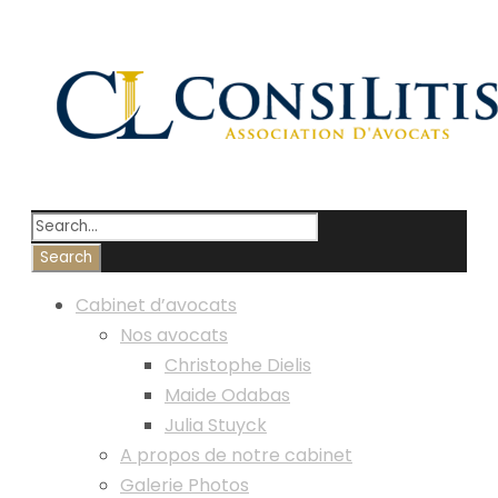
Cabinet d’avocats
Nos avocats
Christophe Dielis
Maide Odabas
Julia Stuyck
A propos de notre cabinet
Galerie Photos