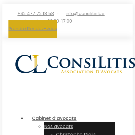
+32 477 72 18 58‬
·
info@consilitis.be
·
Lun - Ven 09:00-17:00
Prendre Rendez-vous
Cabinet d’avocats
Nos avocats
Christophe Dielis