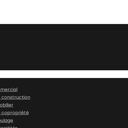
mmercial
a construction
bilier
a copropriété
oulage