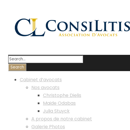
Cabinet d’avocats
Nos avocats
Christophe Dielis
Maide Odabas
Julia Stuyck
A propos de notre cabinet
Galerie Photos