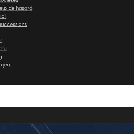
sociétés
jeux de hasard
ial
 Successions
er
ial
g
u jeu