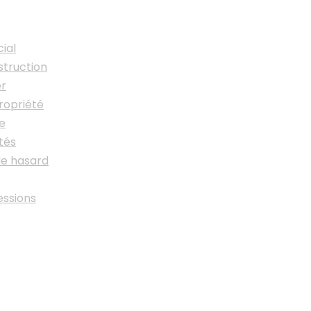
ial
struction
er
ropriété
ge
tés
de hasard
essions