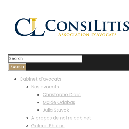
Cabinet d’avocats
Nos avocats
Christophe Dielis
Maide Odabas
Julia Stuyck
A propos de notre cabinet
Galerie Photos