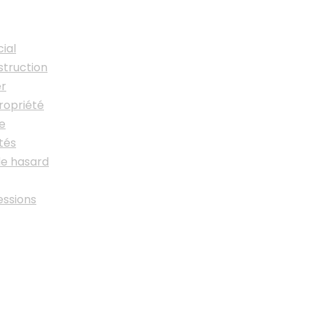
ial
struction
er
ropriété
ge
tés
de hasard
essions