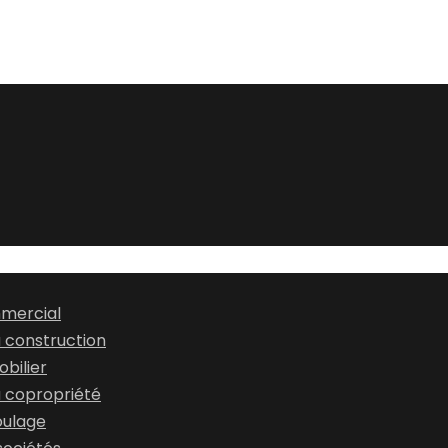
mmercial
a construction
bilier
a copropriété
oulage