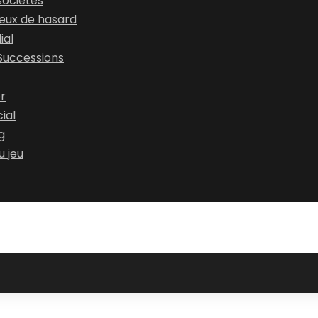
sociétés
jeux de hasard
ial
 Successions
er
ial
g
u jeu